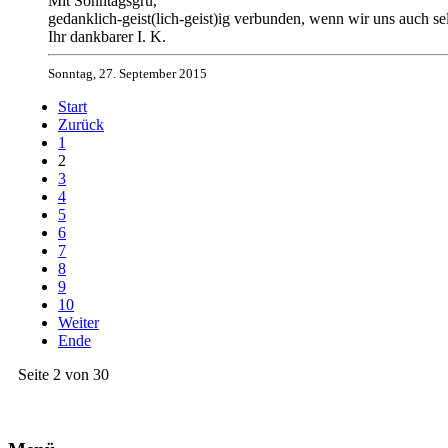
Mit Sonntagsgru,
gedanklich-geist(lich-geist)ig verbunden, wenn wir uns auch se
Ihr dankbarer I. K.
Sonntag, 27. September 2015
Start
Zurück
1
2
3
4
5
6
7
8
9
10
Weiter
Ende
Seite 2 von 30