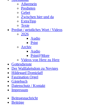
Allgemein
Predigten
Gebet
Zwischen hier und da
ExtraTipp
Texte
Predigt / geistliches Wort / Videos
2026
Audio
Print
Archiv
Audio
Print@More
Videos von Herz zu Herz
Gottesdienste
Der Wallfahrtsdom zu Neviges
Hildegard Domizlaff
Faszination Orgel
Gästebuch
Datenschutz / Kontakt
Impressum
Beitragsnachricht
Beiträge