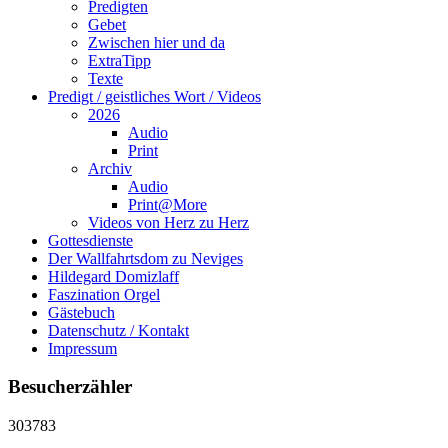
Predigten
Gebet
Zwischen hier und da
ExtraTipp
Texte
Predigt / geistliches Wort / Videos
2026
Audio
Print
Archiv
Audio
Print@More
Videos von Herz zu Herz
Gottesdienste
Der Wallfahrtsdom zu Neviges
Hildegard Domizlaff
Faszination Orgel
Gästebuch
Datenschutz / Kontakt
Impressum
Besucherzähler
303783