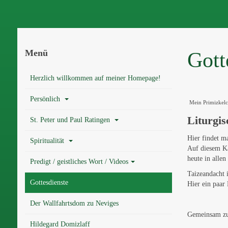
Menü
Gott
Herzlich willkommen auf meiner Homepage!
Persönlich
Mein Primizkelc
Liturgi
St. Peter und Paul Ratingen
Hier findet 
Spiritualität
Auf diesem K
heute in alle
Predigt / geistliches Wort / Videos
Taizeandacht 
Gottesdienste
Hier ein paar
Der Wallfahrtsdom zu Neviges
Gemeinsam z
Hildegard Domizlaff