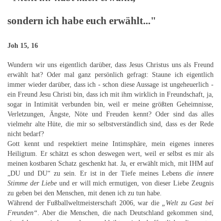
sondern ich habe euch erwählt..."
Joh 15, 16
Wundern wir uns eigentlich darüber, dass Jesus Christus uns als Freund
erwählt hat? Oder mal ganz persönlich gefragt: Staune ich eigentlich
immer wieder darüber, dass ich - schon diese Aussage ist ungeheuerlich -
ein Freund Jesu Christi bin, dass ich mit ihm wirklich in Freundschaft, ja,
sogar in Intimität verbunden bin, weil er meine größten Geheimnisse,
Verletzungen, Ängste, Nöte und Freuden kennt? Oder sind das alles
vielmehr alte Hüte, die mir so selbstverständlich sind, dass es der Rede
nicht bedarf?
Gott kennt und respektiert meine Intimsphäre, mein eigenes inneres
Heiligtum. Er schätzt es schon deswegen wert, weil er selbst es mir als
meinen kostbaren Schatz geschenkt hat. Ja, er erwählt mich, mit IHM auf
„DU und DU“ zu sein. Er ist in der Tiefe meines Lebens
die innere
Stimme der Liebe
und er will mich ermutigen, von dieser Liebe Zeugnis
zu geben bei den Menschen, mit denen ich zu tun habe.
Während der Fußballweltmeisterschaft 2006, war die
„Welt zu Gast bei
Freunden“
. Aber die Menschen, die nach Deutschland gekommen sind,